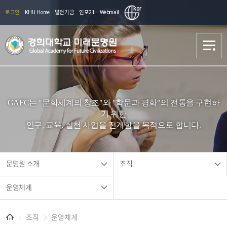
kor
로그인
KHU Home
발전기금
인포21
Webmail
문명원 소개
문명원 소개
GAFC는 "문화세계의 창조"와 "학문과 평화"의 전통을 구현하
학술기획
학술기획
기 위한
연구, 교육, 실천 사업을 전개함을 목적으로 합니다.
교류협력
교류협력
교육 장학
교육 장학
문명원 소개
조직
운영체계
안내
안내
조직
운영체계