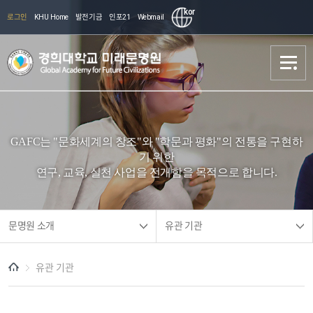
kor
로그인
KHU Home
발전기금
인포21
Webmail
문명원 소개
문명원 소개
GAFC는 "문화세계의 창조"와 "학문과 평화"의 전통을 구현하
학술기획
학술기획
기 위한
연구, 교육, 실천 사업을 전개함을 목적으로 합니다.
교류협력
교류협력
교육 장학
교육 장학
문명원 소개
유관 기관
안내
안내
유관 기관