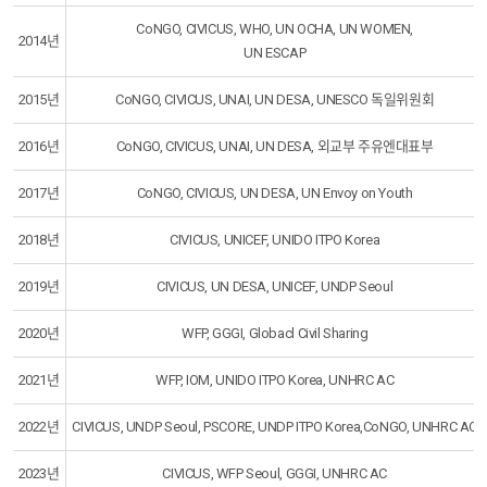
CoNGO, CIVICUS, WHO, UN OCHA, UN WOMEN,
2014년
UN ESCAP
2015년
CoNGO, CIVICUS, UNAI, UN DESA, UNESCO 독일위원회
2016년
CoNGO, CIVICUS, UNAI, UN DESA, 외교부 주유엔대표부
2017년
CoNGO, CIVICUS, UN DESA, UN Envoy on Youth
2018년
CIVICUS, UNICEF, UNIDO ITPO Korea
2019년
CIVICUS, UN DESA, UNICEF, UNDP Seoul
2020년
WFP, GGGI, Globacl Civil Sharing
2021년
WFP, IOM, UNIDO ITPO Korea, UNHRC AC
2022년
CIVICUS, UNDP Seoul, PSCORE, UNDP ITPO Korea,CoNGO, UNHRC AC
2023년
CIVICUS, WFP Seoul, GGGI, UNHRC AC