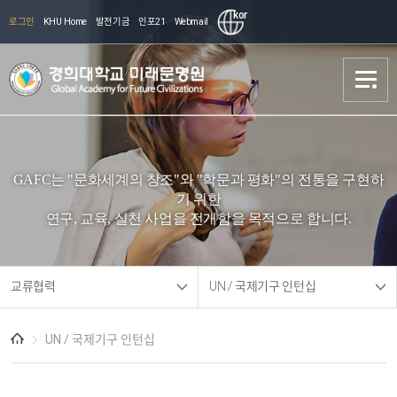
kor
로그인
KHU Home
발전기금
인포21
Webmail
문명원 소개
문명원 소개
GAFC는 "문화세계의 창조"와 "학문과 평화"의 전통을 구현하
학술기획
학술기획
기 위한
연구, 교육, 실천 사업을 전개함을 목적으로 합니다.
교류협력
교류협력
교육 장학
교육 장학
교류협력
UN / 국제기구 인턴십
안내
안내
UN / 국제기구 인턴십