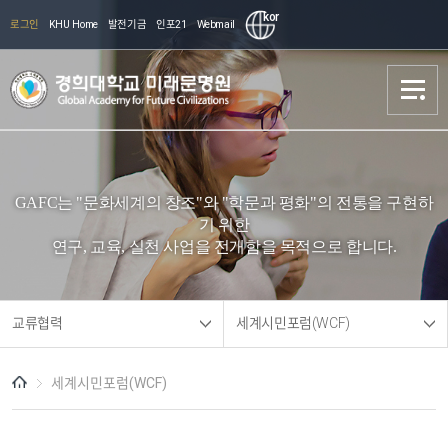
kor
로그인
KHU Home
발전기금
인포21
Webmail
문명원 소개
문명원 소개
GAFC는 "문화세계의 창조"와 "학문과 평화"의 전통을 구현하
학술기획
학술기획
기 위한
연구, 교육, 실천 사업을 전개함을 목적으로 합니다.
교류협력
교류협력
교육 장학
교육 장학
교류협력
세계시민포럼(WCF)
안내
안내
세계시민포럼(WCF)