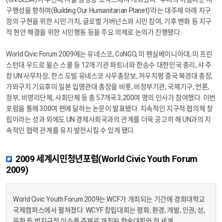
구행성을 향하여(Building Our Humanitarian Planet)’라는 대주제 아래 지구
정의 구현을 위한 시민 가치, 글로벌 거버넌스와 시민 참여, 기후 변화 등 지구
적 현안 해결을 위한 시민행동 등을 주요 의제로 논의가 진행됐다.
World Civic Forum 2009에는 유네스코, CoNGO, 미 펜실베이니아대, 미 프린
스턴대 우드로 윌슨 스쿨 등 12개 기관 파트너와 한승수 대한민국 총리, 샤 주
캉 UN 사무차장, 한스 도빌 유네스코 사무총장보, 저우치펑 중국 북경대 총장,
가와구치 기요후미 일본 입명관대 총장을 비롯, 비정부기관, 국제기구, 언론,
정부, 비영리단체, 사회단체 등 총 57개국 3,200여 명의 인사가 참여했다. 이번
포럼을 통해 300여 편에 달하는 논문이 발표됐다. 지속적인 지구적 협의체 창
립이라는 성과 외에도 UN 경제사회국과의 관계를 더욱 공고히 해 UN과의 지
속적인 협력 관계를 유지·발전시킬 수 있게 됐다.
2009 세계시민청년포럼(World Civic Youth Forum
2009)
World Civic Youth Forum 2009는 WCF가 개최되는 기간에 경희대학교
국제캠퍼스에서 펼쳐졌다. WCYF 창립대회는 평화, 환경, 개발, 인권, 성,
문화 등 범지구적 이슈를 주제로 개최된 학술대회와 전 세계